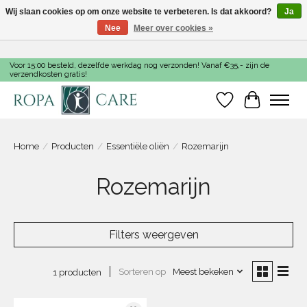
Wij slaan cookies op om onze website te verbeteren. Is dat akkoord?
Ja
Nee
Meer over cookies »
Voor 15:00 besteld, dezelfde werkdag nog verzonden! Vanaf €35,- zijn de
verzendkosten gratis!
Verlanglijst
Winkelwa
Home
/
Producten
/
Essentiële oliën
/
Rozemarijn
Rozemarijn
Filters weergeven
Sorteren op
Meest bekeken
1 producten