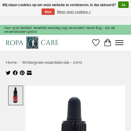
Wij slaan cookies op om onze website te verbeteren. Is dat akkoord?
Ja
Nee
Meer over cookies »
Voor 15:00 besteld, dezelfde werkdag nog verzonden! Vanaf €35,- zijn de
verzendkosten gratis!
Verlanglijst
Winkelwa
Home
/
Wintergroen essentiële olie - 10ml
Product image slideshow Items