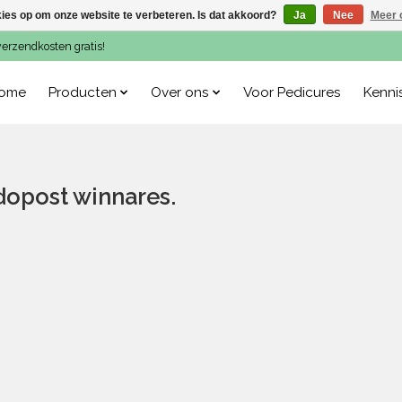
kies op om onze website te verbeteren. Is dat akkoord?
Ja
Nee
Meer 
verzendkosten gratis!
ome
Producten
Over ons
Voor Pedicures
Kenni
odopost winnares.