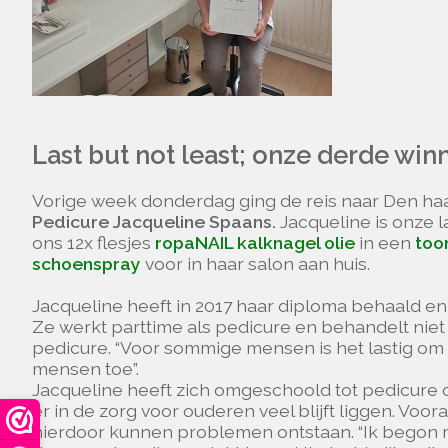
Last but not least; onze derde win
Vorige week donderdag ging de reis naar Den h
Pedicure Jacqueline Spaans.
Jacqueline is onze l
ons 12x flesjes
ropaNAIL kalknagel olie
in een
too
schoenspray
voor in haar salon aan huis.
Jacqueline heeft in 2017 haar diploma behaald en
Ze werkt parttime als pedicure en behandelt niet
pedicure. “Voor sommige mensen is het lastig om 
mensen toe”.
Jacqueline heeft zich omgeschoold tot pedicure o
er in de zorg voor ouderen veel blijft liggen. Vo
hierdoor kunnen problemen ontstaan. “Ik begon 