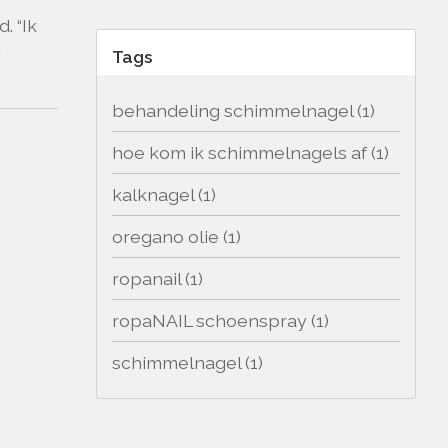
. “Ik
n
Tags
behandeling schimmelnagel
(1)
hoe kom ik schimmelnagels af
(1)
kalknagel
(1)
oregano olie
(1)
ropanail
(1)
ropaNAIL schoenspray
(1)
schimmelnagel
(1)