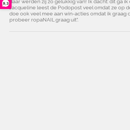
daar werden zij zo gelukkig van! Ik dacht: dit ga i
9,3
Jacqueline leest de Podopost veel omdat ze op de h
doe ook veel mee aan win-acties omdat ik graag din
probeer ropaNAIL graag uit”.