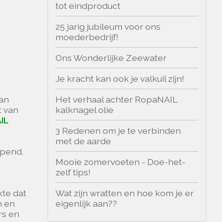
tot eindproduct
25 jarig jubileum voor ons
moederbedrijf!
Ons Wonderlijke Zeewater
Je kracht kan ook je valkuil zijn!
Het verhaal achter RopaNAIL
an
kalknagel olie
t van
IL
3 Redenen om je te verbinden
met de aarde
opend.
Mooie zomervoeten - Doe-het-
zelf tips!
Wat zijn wratten en hoe kom je er
kte dat
eigenlijk aan??
n en
rs en