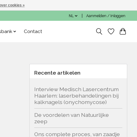
over cookies »
NL
Aanmelden / Inloggen
sbank
Contact
Recente artikelen
Interview Medisch Lasercentrum
Haarlem: laserbehandelingen bij
kalknagels (onychomycose)
De voordelen van Natuurlijke
zeep
Ons complete proces, van zaadje