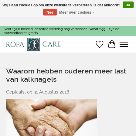
Wij slaan cookies op om onze website te verbeteren. Is dat akkoord?
Ja
Nee
Meer over cookies »
Voor 15:00 besteld, dezelfde werkdag nog verzonden! Vanaf €35,- zijn de
verzendkosten gratis!
Verlanglijst
Winkelwa
Waarom hebben ouderen meer last
van kalknagels
Geplaatst op
31 Augustus 2018