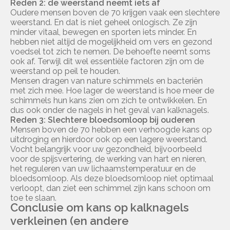
Reden 2: de weerstand neemt iets af
Oudere mensen boven de 70 krijgen vaak een slechtere
weerstand. En dat is niet geheel onlogisch. Ze zijn
minder vitaal, bewegen en sporten iets minder. En
hebben niet altijd de mogelijkheid om vers en gezond
voedsel tot zich te nemen. De behoefte neemt soms
ook af. Terwijl dit wel essentiële factoren zijn om de
weerstand op peil te houden.
Mensen dragen van nature schimmels en bacteriën
met zich mee. Hoe lager de weerstand is hoe meer de
schimmels hun kans zien om zich te ontwikkelen. En
dus ook onder de nagels in het geval van kalknagels.
Reden 3: Slechtere bloedsomloop bij ouderen
Mensen boven de 70 hebben een verhoogde kans op
uitdroging en hierdoor ook op een lagere weerstand.
Vocht belangrijk voor uw gezondheid, bijvoorbeeld
voor de spijsvertering, de werking van hart en nieren,
het reguleren van uw lichaamstemperatuur en de
bloedsomloop. Als deze bloedsomloop niet optimaal
verloopt, dan ziet een schimmel zijn kans schoon om
toe te slaan.
Conclusie om kans op kalknagels
verkleinen (en andere