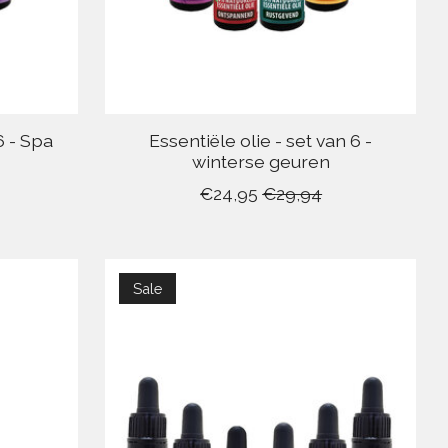
6 - Spa
Essentiële olie - set van 6 -
winterse geuren
€24,95
€29,94
Sale