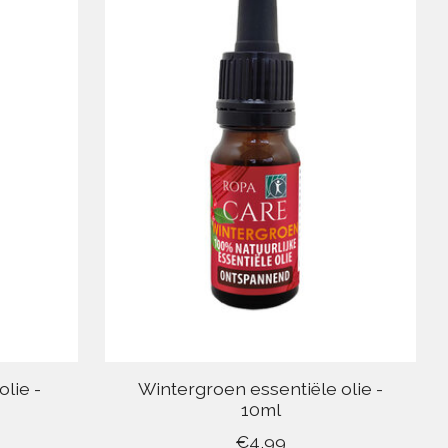
lie -
Wintergroen essentiële olie -
10ml
€4,99