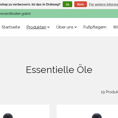
shop zu verbessern. Ist das in Ordnung?
Ja
Nein
Für weitere Inform
verzendkosten gratis!
Startseite
Produkten
Über uns
Fußpflegern
Wi
Essentielle Öle
19 Produ