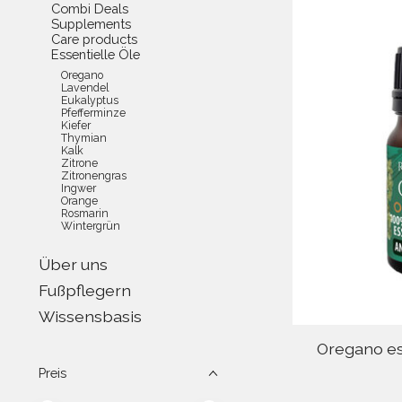
Combi Deals
Supplements
Care products
Essentielle Öle
Oregano
Lavendel
Eukalyptus
Pfefferminze
Kiefer
Thymian
Kalk
Zitrone
Zitronengras
Ingwer
Orange
Rosmarin
Wintergrün
Über uns
Fußpflegern
Wissensbasis
Oregano ess
Preis