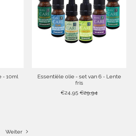
e - 10ml
Essentiële olie - set van 6 - Lente
fris
€24,95
€29,94
Weiter