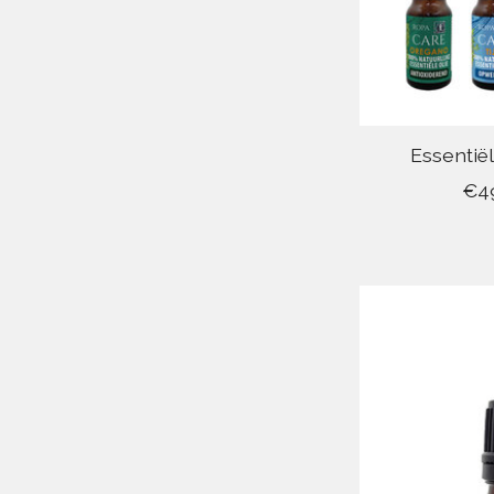
Essentiël
€4