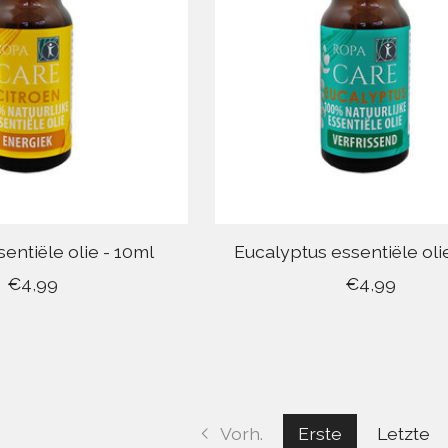
sentiële olie - 10ml
Eucalyptus essentiële oli
€4,99
€4,99
Vorh.
Erste
Letzte