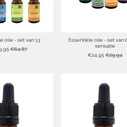
e olie - set van 13
Essentiële olie - set van 
sensatie
9,95
€64,87
€24,95
€29,94