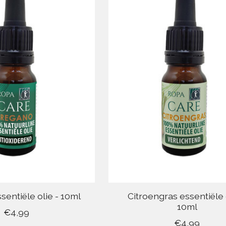
entiële olie - 10ml
Citroengras essentiële o
10ml
€4,99
€4,99