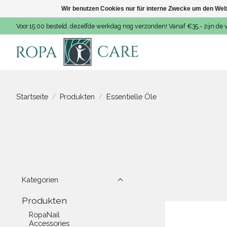
Wir benutzen Cookies nur für interne Zwecke um den Web
Voor 15:00 besteld, dezelfde werkdag nog verzonden! Vanaf €35,- zijn de 
Startseite
/
Produkten
/
Essentielle Öle
Kategorien
Produkten
RopaNail
Accessories