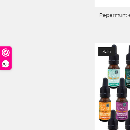
Pepermunt es
Sale
9,3