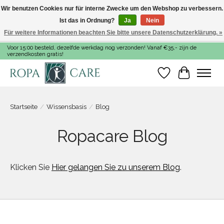
Wir benutzen Cookies nur für interne Zwecke um den Webshop zu verbessern.
Ist das in Ordnung?
Ja
Nein
Für weitere Informationen beachten Sie bitte unsere Datenschutzerklärung. »
Voor 15:00 besteld, dezelfde werkdag nog verzonden! Vanaf €35,- zijn de
verzendkosten gratis!
Wunschzettel
Ihr Warenk
Startseite
/
Wissensbasis
/
Blog
Ropacare Blog
Klicken Sie
Hier gelangen Sie zu unserem Blog
.