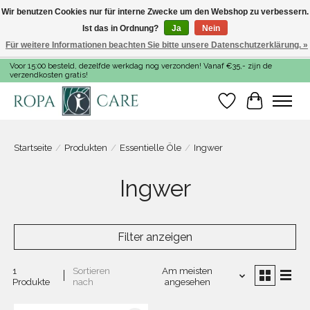
Wir benutzen Cookies nur für interne Zwecke um den Webshop zu verbessern.
Ist das in Ordnung?
Ja
Nein
Für weitere Informationen beachten Sie bitte unsere Datenschutzerklärung. »
Voor 15:00 besteld, dezelfde werkdag nog verzonden! Vanaf €35,- zijn de
verzendkosten gratis!
Wunschzettel
Ihr Warenk
Startseite
/
Produkten
/
Essentielle Öle
/
Ingwer
Ingwer
Filter anzeigen
1
Sortieren
Am meisten
Produkte
nach
angesehen