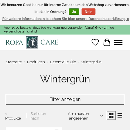
Wir benutzen Cookies nur für interne Zwecke um den Webshop zu verbessern.
Ist das in Ordnung?
Ja
Nein
Für weitere Informationen beachten Sie bitte unsere Datenschutzerklärung. »
Voor 15:00 besteld, dezelfde werkdag nog verzonden! Vanaf €35,- zijn de
verzendkosten gratis!
Wunschzettel
Ihr Warenk
Startseite
/
Produkten
/
Essentielle Öle
/
Wintergrün
Wintergrün
Filter anzeigen
1
Sortieren
Am meisten
Produkte
nach
angesehen