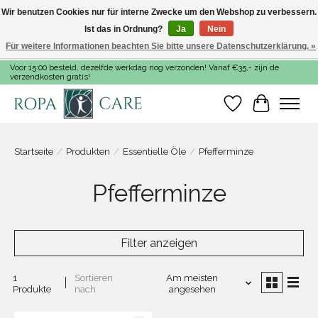
Wir benutzen Cookies nur für interne Zwecke um den Webshop zu verbessern.
Ist das in Ordnung?
Ja
Nein
Für weitere Informationen beachten Sie bitte unsere Datenschutzerklärung. »
Voor 15:00 besteld, dezelfde werkdag nog verzonden! Vanaf €35,- zijn de
verzendkosten gratis!
Wunschzettel
Ihr Warenk
Startseite
/
Produkten
/
Essentielle Öle
/
Pfefferminze
Pfefferminze
Filter anzeigen
1
Sortieren
Am meisten
Produkte
nach
angesehen