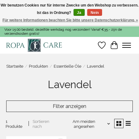
Wir benutzen Cookies nur für interne Zwecke um den Webshop zu verbessern.
Ist das in Ordnung?
Ja
Nein
Für weitere Informationen beachten Sie bitte unsere Datenschutzerklärung. »
Voor 15:00 besteld, dezelfde werkdag nog verzonden! Vanaf €35,- zijn de
verzendkosten gratis!
Wunschzettel
Ihr Warenk
Startseite
/
Produkten
/
Essentielle Öle
/
Lavendel
Lavendel
Filter anzeigen
1
Sortieren
Am meisten
Produkte
nach
angesehen