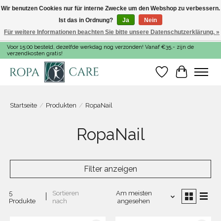
Wir benutzen Cookies nur für interne Zwecke um den Webshop zu verbessern.
Ist das in Ordnung?
Ja
Nein
Für weitere Informationen beachten Sie bitte unsere Datenschutzerklärung. »
Voor 15:00 besteld, dezelfde werkdag nog verzonden! Vanaf €35,- zijn de
verzendkosten gratis!
Wunschzettel
Ihr Warenk
Startseite
/
Produkten
/
RopaNail
RopaNail
Filter anzeigen
5
Sortieren
Am meisten
Produkte
nach
angesehen