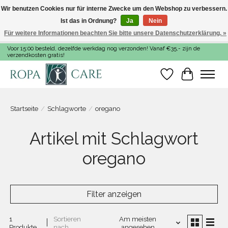
Wir benutzen Cookies nur für interne Zwecke um den Webshop zu verbessern.
Ist das in Ordnung?
Ja
Nein
Für weitere Informationen beachten Sie bitte unsere Datenschutzerklärung. »
Voor 15:00 besteld, dezelfde werkdag nog verzonden! Vanaf €35,- zijn de
verzendkosten gratis!
Wunschzettel
Ihr Warenk
Startseite
/
Schlagworte
/
oregano
Artikel mit Schlagwort
oregano
Filter anzeigen
1
Sortieren
Am meisten
Produkte
nach
angesehen