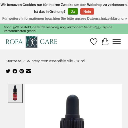
Wir benutzen Cookies nur für interne Zwecke um den Webshop zu verbessern.
Ist das in Ordnung?
Ja
Nein
Für weitere Informationen beachten Sie bitte unsere Datenschutzerklärung. »
Voor 15:00 besteld, dezelfde werkdag nog verzonden! Vanaf €35,- zijn de
verzendkosten gratis!
Wunschzettel
Ihr Warenk
Startseite
/
Wintergroen essentiële olie - 10ml
Product image slideshow Items